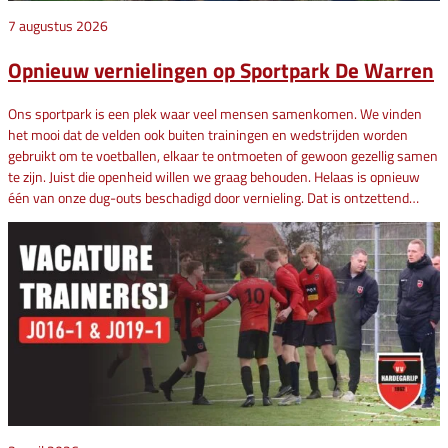
7 augustus 2026
Opnieuw vernielingen op Sportpark De Warren
Ons sportpark is een plek waar veel mensen samenkomen. We vinden
het mooi dat de velden ook buiten trainingen en wedstrijden worden
gebruikt om te voetballen, elkaar te ontmoeten of gewoon gezellig samen
te zijn. Juist die openheid willen we graag behouden. Helaas is opnieuw
één van onze dug-outs beschadigd door vernieling. Dat is ontzettend…