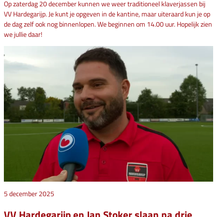
Op zaterdag 20 december kunnen we weer traditioneel klaverjassen bij
VV Hardegarijp. Je kunt je opgeven in de kantine, maar uiteraard kun je op
de dag zelf ook nog binnenlopen. We beginnen om 14.00 uur. Hopelijk zien
we jullie daar!
5 december 2025
VV Hardegarijp en Jan Stoker slaan na drie