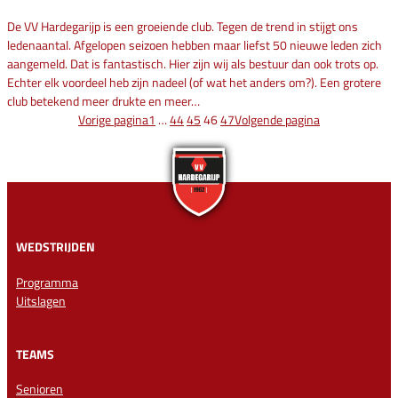
De VV Hardegarijp is een groeiende club. Tegen de trend in stijgt ons
ledenaantal. Afgelopen seizoen hebben maar liefst 50 nieuwe leden zich
aangemeld. Dat is fantastisch. Hier zijn wij als bestuur dan ook trots op.
Echter elk voordeel heb zijn nadeel (of wat het anders om?). Een grotere
club betekend meer drukte en meer…
Vorige pagina
1
…
44
45
46
47
Volgende pagina
WEDSTRIJDEN
Programma
Uitslagen
TEAMS
Senioren