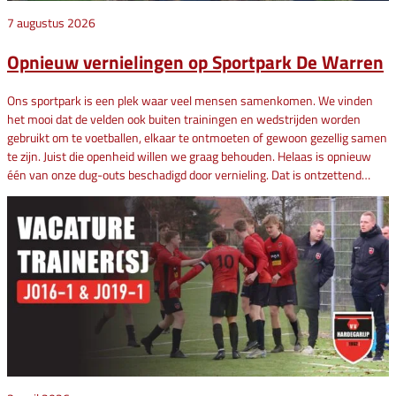
7 augustus 2026
Opnieuw vernielingen op Sportpark De Warren
Ons sportpark is een plek waar veel mensen samenkomen. We vinden
het mooi dat de velden ook buiten trainingen en wedstrijden worden
gebruikt om te voetballen, elkaar te ontmoeten of gewoon gezellig samen
te zijn. Juist die openheid willen we graag behouden. Helaas is opnieuw
één van onze dug-outs beschadigd door vernieling. Dat is ontzettend…