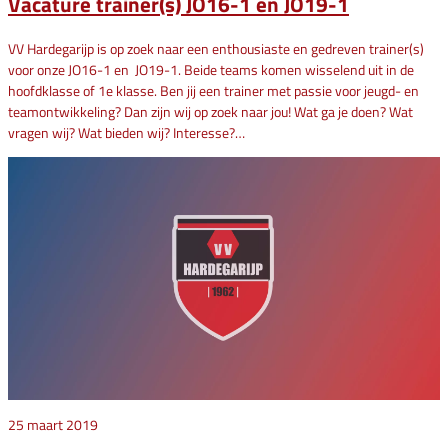
Vacature trainer(s) JO16-1 en JO19-1
VV Hardegarijp is op zoek naar een enthousiaste en gedreven trainer(s)
voor onze JO16-1 en JO19-1. Beide teams komen wisselend uit in de
hoofdklasse of 1e klasse. Ben jij een trainer met passie voor jeugd- en
teamontwikkeling? Dan zijn wij op zoek naar jou! Wat ga je doen? Wat
vragen wij? Wat bieden wij? Interesse?…
25 maart 2019