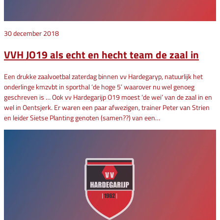
30 december 2018
VVH JO19 als echt en hecht team de zaal in
Een drukke zaalvoetbal zaterdag binnen vv Hardegaryp, natuurlijk het
onderlinge kmzvbt in sporthal ‘de hoge 5’ waarover nu wel genoeg
geschreven is … Ook vv Hardegarijp O19 moest ‘de wei’ van de zaal in en
wel in Oentsjerk. Er waren een paar afwezigen, trainer Peter van Strien
en leider Sietse Planting genoten (samen??) van een…