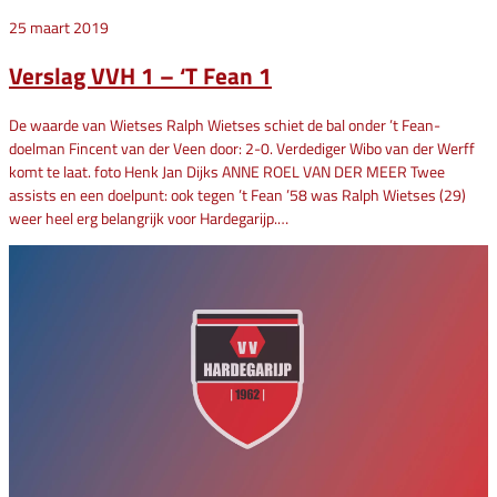
25 maart 2019
Verslag VVH 1 – ‘T Fean 1
De waarde van Wietses Ralph Wietses schiet de bal onder ’t Fean-
doelman Fincent van der Veen door: 2-0. Verdediger Wibo van der Werff
komt te laat. foto Henk Jan Dijks ANNE ROEL VAN DER MEER Twee
assists en een doelpunt: ook tegen ’t Fean ’58 was Ralph Wietses (29)
weer heel erg belangrijk voor Hardegarijp.…