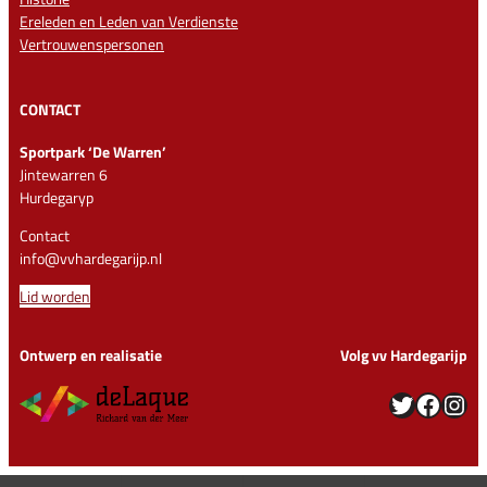
Ereleden en Leden van Verdienste
Vertrouwenspersonen
CONTACT
Sportpark ‘De Warren’
Jintewarren 6
Hurdegaryp
Contact
info@vvhardegarijp.nl
Lid worden
Ontwerp en realisatie
Volg vv Hardegarijp
Twitter
Facebook
Instagram