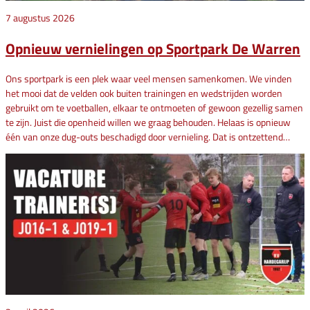
7 augustus 2026
Opnieuw vernielingen op Sportpark De Warren
Ons sportpark is een plek waar veel mensen samenkomen. We vinden
het mooi dat de velden ook buiten trainingen en wedstrijden worden
gebruikt om te voetballen, elkaar te ontmoeten of gewoon gezellig samen
te zijn. Juist die openheid willen we graag behouden. Helaas is opnieuw
één van onze dug-outs beschadigd door vernieling. Dat is ontzettend…