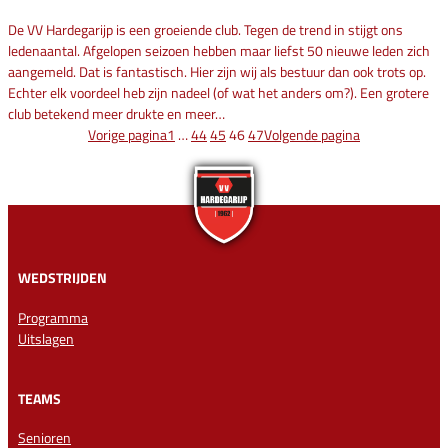
De VV Hardegarijp is een groeiende club. Tegen de trend in stijgt ons
ledenaantal. Afgelopen seizoen hebben maar liefst 50 nieuwe leden zich
aangemeld. Dat is fantastisch. Hier zijn wij als bestuur dan ook trots op.
Echter elk voordeel heb zijn nadeel (of wat het anders om?). Een grotere
club betekend meer drukte en meer…
Vorige pagina
1
…
44
45
46
47
Volgende pagina
WEDSTRIJDEN
Programma
Uitslagen
TEAMS
Senioren