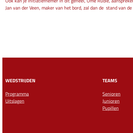
Ook kan je initiatiefnemer in dit geheel, Ome Rudie, aansprek
Jan van der Veen, maker van het bord, zal dan de stand van 
WEDSTRIJDEN
TEAMS
Programma
Senioren
Uitslagen
Junioren
Pupillen