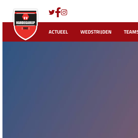
Ga
naar
de
inhoud
ACTUEEL
WEDSTRIJDEN
TEAM