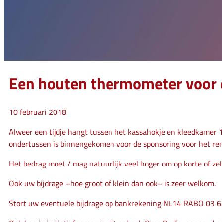
Een houten thermometer voor e
10 februari 2018
Alweer een tijdje hangt tussen het kassahokje en kleedkamer 1 
ondertussen is binnengekomen voor de sponsoring voor het re
Het bedrag moet / mag natuurlijk veel hoger om op korte of zel
Ook uw bijdrage –hoe groot of klein dan ook– is zeer welkom.
Stort uw eventuele bijdrage op bankrekening NL14 RABO 03 6