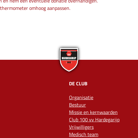
en en hem een eventuele donatie overhandigen.
de thermometer omhoog aanpassen.
DE CLUB
Organisatie
Bestuur
Missie en kernwaarden
Club 100 vv Hardegarijp
Vrijwilligers
Medisch team