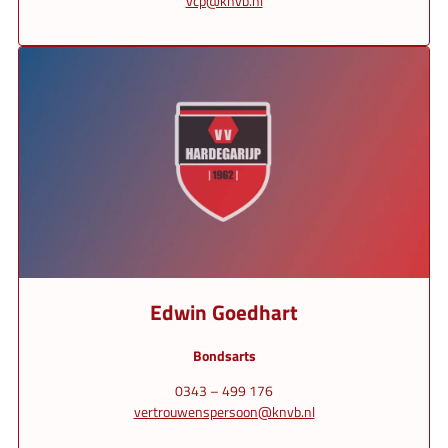
vcp@knvb.nl
Edwin Goedhart
Bondsarts
0343 – 499 176
vertrouwenspersoon@knvb.nl