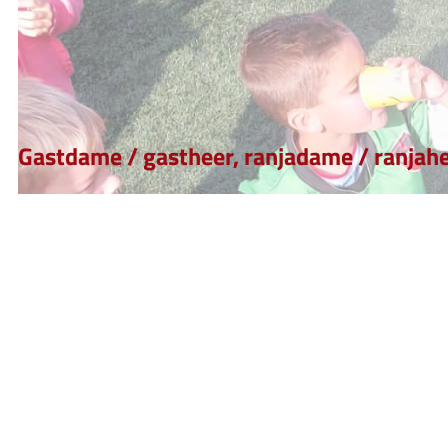
Gastdame / gastheer, ranjadame / ranjah
We zijn op zoek naar enthousiaste mensen die zich
eenmaal pe
Als gastdame ben je het aanspreekpunt voor de diverse jeugdte
Als ranjadame zorg je er voor dat er voor alle teams in de rust 
We werken volgens een vast halfjaarlijks rooster, waarop je e
~ 3 uren op zaterdagochtend (09.00 – 12.00 uur)
eenmaal per acht weken
Alianne Dijk –
vrijwilligers@vvhardegarijp.nl