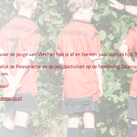
 voor de jeugd van VVH? en heb je af en toe een paar uurtjes tijd?
melijk de Poiesz-actie en de jeugdactiviteit op de familiedag. Daar
 om.
aan!
egarijp.nl