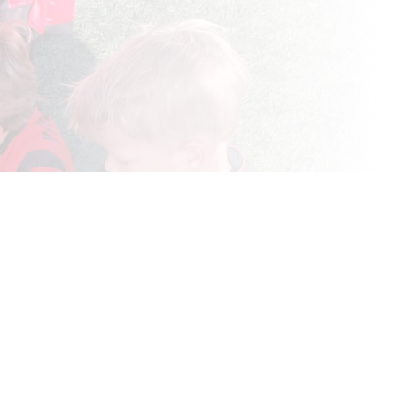
of ranjadame (m/v) willen inzetten.
leedkamer en beantwoord eventuele vragen.