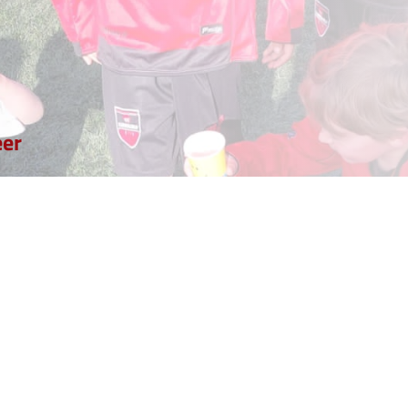
eer
r acht weken
op zaterdag van 9.00 uur tot 12.00 als gastdame en/
ams die ons sportcomplex bezoeken. Je wijst ze naar de juiste k
een beker ranja klaarstaat.
enmaal per acht weken wordt ingepland.