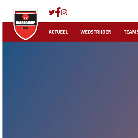
Ga
naar
de
inhoud
ACTUEEL
WEDSTRIJDEN
TEAM