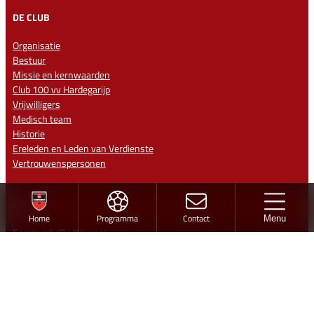
DE CLUB
Organisatie
Bestuur
Missie en kernwaarden
Club 100 vv Hardegarijp
Vrijwilligers
Medisch team
Historie
Ereleden en Leden van Verdienste
Vertrouwenspersonen
CONTACT
Home
Programma
Contact
Menu
Sportpark ‘De Warren’
Jintewarren 6
Hurdegaryp
Contact
info@vvhardegarijp.nl