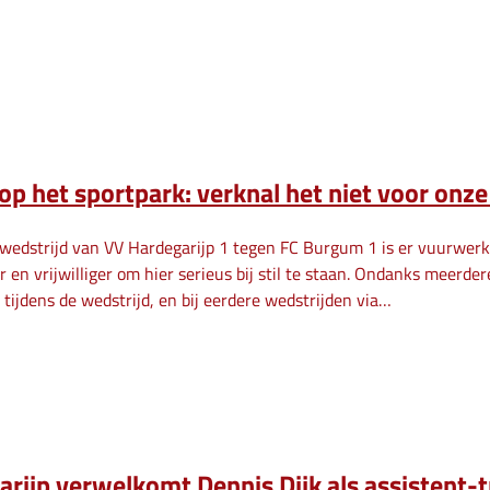
p het sportpark: verknal het niet voor onze
swedstrijd van VV Hardegarijp 1 tegen FC Burgum 1 is er vuurwerk 
er en vrijwilliger om hier serieus bij stil te staan. Ondanks mee
 tijdens de wedstrijd, en bij eerdere wedstrijden via…
rijp verwelkomt Dennis Dijk als assistent-t