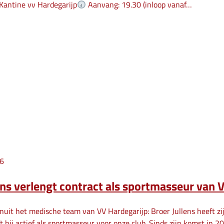
Kantine vv Hardegarijp
Aanvang: 19.30 (inloop vanaf…
26
ens verlengt contract als sportmasseur van 
uit het medische team van VV Hardegarijp: Broer Jullens heeft zi
 hij actief als sportmasseur voor onze club. Sinds zijn komst in 20