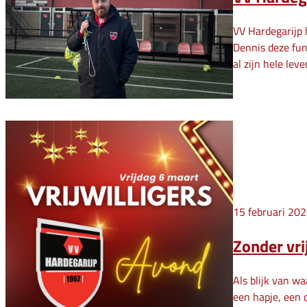
VV Hardegarijp 
Dennis deze fun
al zijn hele leve
15 februari 20
Zonder vri
Als blijk van wa
een hapje, een 