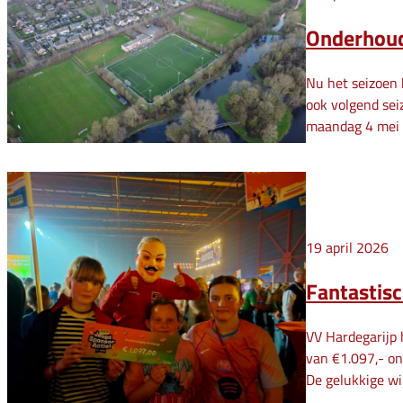
Onderhoud
Nu het seizoen 
ook volgend seiz
maandag 4 mei 
19 april 2026
Fantastis
VV Hardegarijp 
van €1.097,- on
De gelukkige w