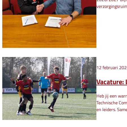
verzorgingsruim
12 februari 20
Vacature: 
Heb jij een war
Technische Comm
en leiders. Sam