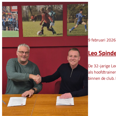
9 februari 2026
Leo Spinde
De 32-jarige Le
als hoofdtraine
binnen de club. 