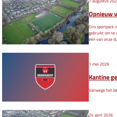
7 augustus 20
Opnieuw v
Ons sportpark 
gebruikt om te 
één van onze du
1 mei 2026
Kantine ge
Vanwege het be
24 april 2026