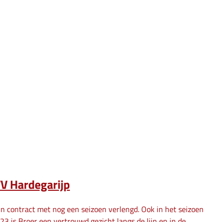
VV Hardegarijp
jn contract met nog een seizoen verlengd. Ook in het seizoen
23 is Broer een vertrouwd gezicht langs de lijn en in de