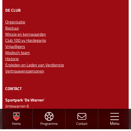
DE CLUB
Organisatie
Bestuur
Missie en kernwaarden
Club 100 vv Hardegarijp
Vrijwilligers
Medisch team
Historie
Ereleden en Leden van Verdienste
Vertrouwenspersonen
CONTACT
Sportpark ‘De Warren’
Jintewarren 6
Hurdegaryp
Contact
Home
Programma
Contact
Menu
info@vvhardegarijp.nl