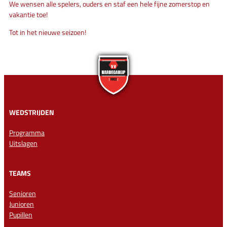
We wensen alle spelers, ouders en staf een hele fijne zomerstop en
vakantie toe!
Tot in het nieuwe seizoen!
WEDSTRIJDEN
Programma
Uitslagen
TEAMS
Senioren
Junioren
Pupillen