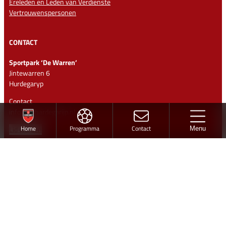
Ereleden en Leden van Verdienste
Vertrouwenspersonen
CONTACT
Sportpark ‘De Warren’
Jintewarren 6
Hurdegaryp
Contact
info@vvhardegarijp.nl
Home
Programma
Contact
Lid worden
Menu
Ontwerp en realisatie
Volg vv Hardegarijp
Twitter
Facebook
Instagram