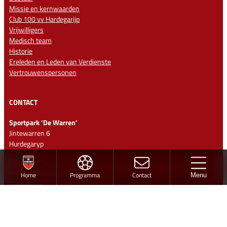
Missie en kernwaarden
Club 100 vv Hardegarijp
Vrijwilligers
Medisch team
Historie
Ereleden en Leden van Verdienste
Vertrouwenspersonen
CONTACT
Sportpark ‘De Warren’
Jintewarren 6
Hurdegaryp
Contact
info@vvhardegarijp.nl
Home
Programma
Contact
Menu
Lid worden
Ontwerp en realisatie
Volg vv Hardegarijp