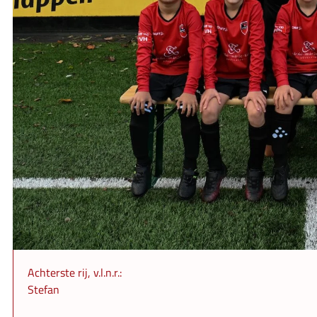
Achterste rij, v.l.n.r.:
Stefan