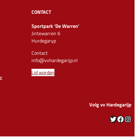
CONTACT
Sportpark ‘De Warren’
Jintewarren 6
Hurdegaryp
Contact
info@vvhardegarijp.nl
Lid worden
e
Volg vv Hardegarijp
Twitter
Facebook
Instagram