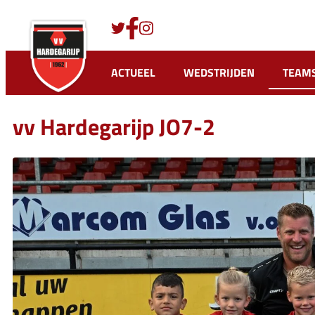
Ga
naar
de
inhoud
ACTUEEL
WEDSTRIJDEN
TEAM
vv Hardegarijp JO7-2