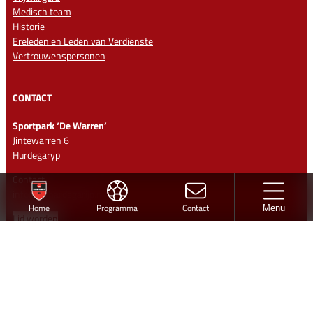
Medisch team
Historie
Ereleden en Leden van Verdienste
Vertrouwenspersonen
CONTACT
Sportpark ‘De Warren’
Jintewarren 6
Hurdegaryp
Contact
info@vvhardegarijp.nl
Home
Programma
Contact
Menu
Lid worden
Ontwerp en realisatie
Volg vv Hardegarijp
Twitter
Facebook
Instagram