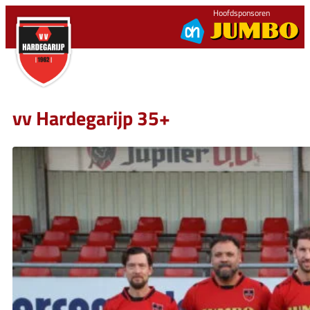
Ga
Hoofdsponsoren
naar
de
inhoud
vv Hardegarijp 35+