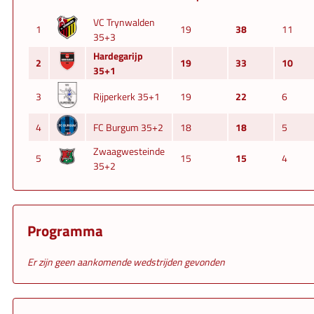
VC Trynwalden
1
19
38
11
35+3
Hardegarijp
2
19
33
10
35+1
3
Rijperkerk 35+1
19
22
6
4
FC Burgum 35+2
18
18
5
Zwaagwesteinde
5
15
15
4
35+2
Programma
Er zijn geen aankomende wedstrijden gevonden