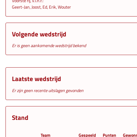
Voorste rij, v.l.n.r.:
Geert-Jan, Joost, Ed, Erik, Wouter
Volgende wedstrijd
Er is geen aankomende wedstrijd bekend
Laatste wedstrijd
Er zijn geen recente uitslagen gevonden
Stand
Team
Gespeeld
Punten
Gewon