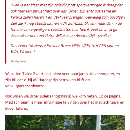
1) en is net klaar met zijn opleiding tot sportverzorger. Ik draag dan
ook met een gerust hart over aan Broer; zijn enthousiasme en
kennis zullen heren 1 en VVH veel brengen. Geweldig zo’n opvolger!
Zelf zal ik nog steeds binnen VVH zichtbaar blijven maar dan in de
functie van vrijwilligers coördinator: hier heb ik veel zin in. Ik ga
deze rol samen met Petra Willekes en Alianne Dijk opvullen.
Dus zeker tot ziens !! En voor Broer: HEEL VEEL SUCCES binnen
VVH. Welkom!
Tialda Zwart
Wij willen Tialda Zwart bedanken voor haar jaren als verzorgster, en
zijn blij dat zij bij VV Hardegarijp betrokken blijft als
vrijwilligerscoördinator.
Ook willen wij Broer Jullens (nogmaals) welkom heten. Op de pagina
Medisch team
is meer informatie te vinden over het medisch team en
Broer Jullens.