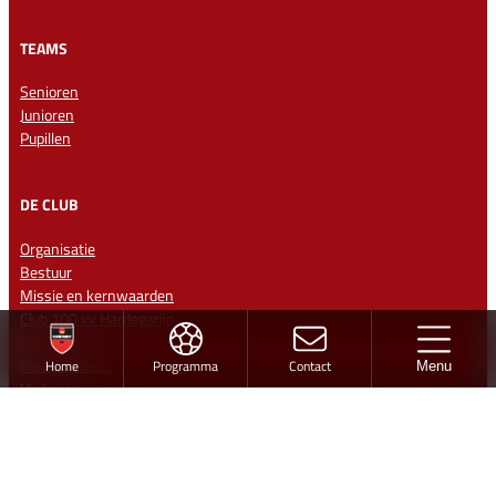
TEAMS
Senioren
Junioren
Pupillen
DE CLUB
Organisatie
Bestuur
Missie en kernwaarden
Club 100 vv Hardegarijp
Vrijwilligers
Medisch team
Home
Programma
Contact
Menu
Historie
Ereleden en Leden van Verdienste
Vertrouwenspersonen