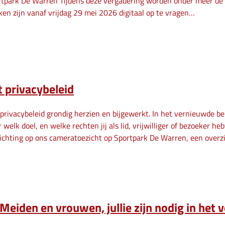
tpark De Warren Tijdens deze vergadering worden onder meer de 
ken zijn vanaf vrijdag 29 mei 2026 digitaal op te vragen…
 privacybeleid
privacybeleid grondig herzien en bijgewerkt. In het vernieuwde b
welk doel, en welke rechten jij als lid, vrijwilliger of bezoeker h
lichting op ons cameratoezicht op Sportpark De Warren, een overz
Meiden en vrouwen, jullie zijn nodig in het v