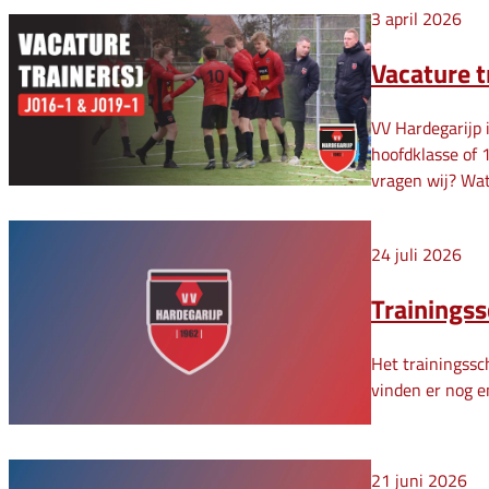
3 april 2026
Vacature t
VV Hardegarijp 
hoofdklasse of 
vragen wij? Wat
24 juli 2026
Trainings
Het trainingssc
vinden er nog e
21 juni 2026