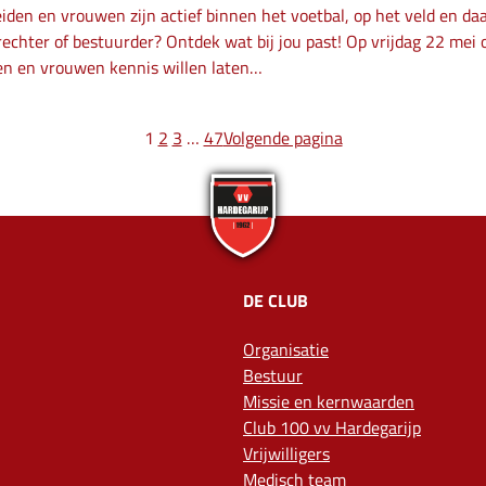
en en vrouwen zijn actief binnen het voetbal, op het veld en daarb
srechter of bestuurder? Ontdek wat bij jou past! Op vrijdag 22 me
en en vrouwen kennis willen laten…
1
2
3
…
47
Volgende pagina
DE CLUB
Organisatie
Bestuur
Missie en kernwaarden
Club 100 vv Hardegarijp
Vrijwilligers
Medisch team