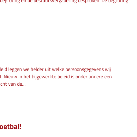
begroting en de bestuursvergadering besproken. De begroting
eleid leggen we helder uit welke persoonsgegevens wij
ebt. Nieuw in het bijgewerkte beleid is onder andere een
icht van de…
oetbal!