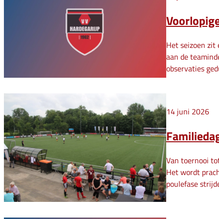
Voorlopig
Het seizoen zit
aan de teaminde
observaties ged
14 juni 2026
Familiedag
Van toernooi tot
Het wordt prach
poulefase strij