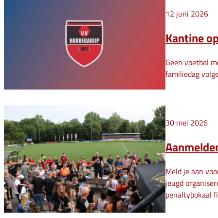
12 juni 2026
Kantine op
Geen voetbal me
familiedag volg
30 mei 2026
Aanmelden
Meld je aan voo
jeugd organiser
penaltybokaal 