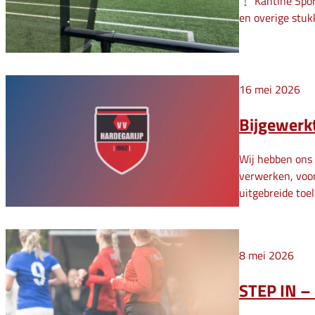
Kantine Spor
en overige stuk
16 mei 2026
Bijgewerkt
Wij hebben ons 
verwerken, voor 
uitgebreide toe
8 mei 2026
STEP IN – 