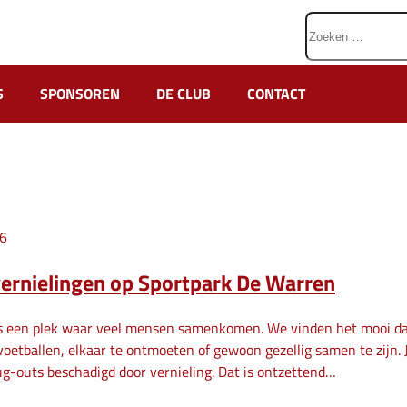
Zoeken
naar:
S
SPONSOREN
DE CLUB
CONTACT
26
ernielingen op Sportpark De Warren
is een plek waar veel mensen samenkomen. We vinden het mooi dat
voetballen, elkaar te ontmoeten of gewoon gezellig samen te zijn.
g-outs beschadigd door vernieling. Dat is ontzettend…