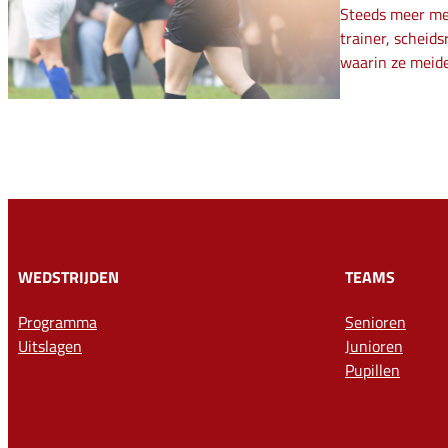
Steeds meer meid
trainer, scheid
waarin ze meid
WEDSTRIJDEN
TEAMS
Programma
Senioren
Uitslagen
Junioren
Pupillen