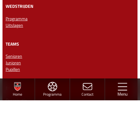
WEDSTRIJDEN
Programma
Uitslagen
TEAMS
Senioren
Junioren
Pupillen
DE CLUB
Home
Programma
Contact
Menu
Organisatie
Bestuur
Missie en kernwaarden
Club 100 vv Hardegarijp
Vrijwilligers
Medisch team
Historie