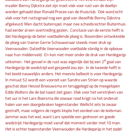
invaller Benny Dijkstra ziet zijn inzet vlak voor rust van de doellijn
worden gehaald door Ronald Procee van de thuisclub. Ook word echt
vlak voor het rustsignaal nog een goal van diezelfde Benny Dijkstra
afgekeurd. Men dacht buitenspel, maar nee scheidsrechter Buitenhuis
had eerder al een overtreding gezien. Conclusie van de eerste helft is
dat Hardegarijp de beter voetballende ploeg is. Bovendien ontwikkelde
de ploeg van trainer Gerrie Schouwenaar steeds meer druk op
Veenwouden. Datzelfde Veenwouden voetbalde slordig in de opbouw
naar hun middenveld. En kon niet meer onder de druk van Hardegarijp
e
uitkomen. Het gevoel in de rust was eigenlijk dat bij een 2
goal van
Hardegarijp de wedstrijd wel gespeeld zou zijn. In de tweede helft is
het beeld nauwelijks anders. Het meeste balbezit is voor Hardegarijp.
In minuut 52 wordt een voorzet van Sandro van Strien op waarde
geschat door Hessel Breeuwsma en teruggelegd op de meegelopen
Edde Wolters die de bal naast ziet gaan. Vlak voor het verstrijken van
het uur is het Lars Boersma die zowaar rood krijgt na het onderuit
halen van een doorgebroken tegenstander. Wellicht iets te zwaar
gestraft, maar volgens de regels klopte het oordeel van de leidsman.
Jammer was het wel, want Lars speelde een gedreven en goede
wedstrijd. Hardegarijp moet vanaf dat moment verder met 10 man.
Het is echter tegenstander Veenwouden die Hardegarijp in het zadel