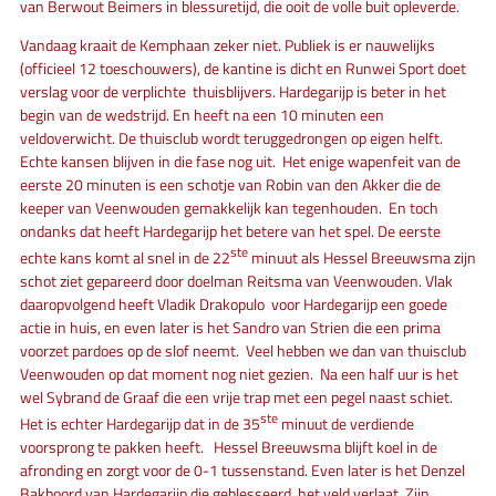
van Berwout Beimers in blessuretijd, die ooit de volle buit opleverde.
Vandaag kraait de Kemphaan zeker niet. Publiek is er nauwelijks
(officieel 12 toeschouwers), de kantine is dicht en Runwei Sport doet
verslag voor de verplichte thuisblijvers. Hardegarijp is beter in het
begin van de wedstrijd. En heeft na een 10 minuten een
veldoverwicht. De thuisclub wordt teruggedrongen op eigen helft.
Echte kansen blijven in die fase nog uit. Het enige wapenfeit van de
eerste 20 minuten is een schotje van Robin van den Akker die de
keeper van Veenwouden gemakkelijk kan tegenhouden. En toch
ondanks dat heeft Hardegarijp het betere van het spel. De eerste
ste
echte kans komt al snel in de 22
minuut als Hessel Breeuwsma zijn
schot ziet gepareerd door doelman Reitsma van Veenwouden. Vlak
daaropvolgend heeft Vladik Drakopulo voor Hardegarijp een goede
actie in huis, en even later is het Sandro van Strien die een prima
voorzet pardoes op de slof neemt. Veel hebben we dan van thuisclub
Veenwouden op dat moment nog niet gezien. Na een half uur is het
wel Sybrand de Graaf die een vrije trap met een pegel naast schiet.
ste
Het is echter Hardegarijp dat in de 35
minuut de verdiende
voorsprong te pakken heeft. Hessel Breeuwsma blijft koel in de
afronding en zorgt voor de 0-1 tussenstand. Even later is het Denzel
Bakboord van Hardegarijp die geblesseerd het veld verlaat. Zijn