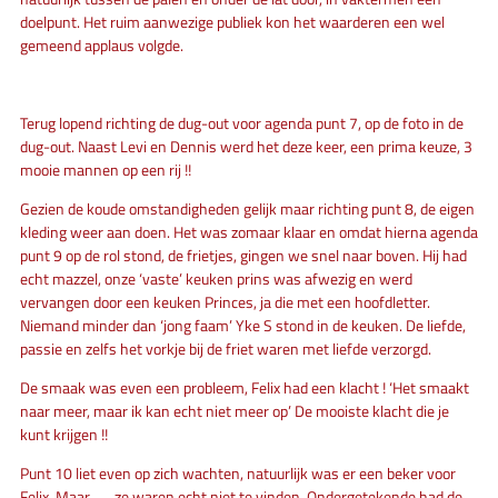
doelpunt. Het ruim aanwezige publiek kon het waarderen een wel
gemeend applaus volgde.
Terug lopend richting de dug-out voor agenda punt 7, op de foto in de
dug-out. Naast Levi en Dennis werd het deze keer, een prima keuze, 3
mooie mannen op een rij !!
Gezien de koude omstandigheden gelijk maar richting punt 8, de eigen
kleding weer aan doen. Het was zomaar klaar en omdat hierna agenda
punt 9 op de rol stond, de frietjes, gingen we snel naar boven. Hij had
echt mazzel, onze ‘vaste’ keuken prins was afwezig en werd
vervangen door een keuken Princes, ja die met een hoofdletter.
Niemand minder dan ‘jong faam’ Yke S stond in de keuken. De liefde,
passie en zelfs het vorkje bij de friet waren met liefde verzorgd.
De smaak was even een probleem, Felix had een klacht ! ‘Het smaakt
naar meer, maar ik kan echt niet meer op’ De mooiste klacht die je
kunt krijgen !!
Punt 10 liet even op zich wachten, natuurlijk was er een beker voor
Felix. Maar ….. ze waren echt niet te vinden. Ondergetekende had de