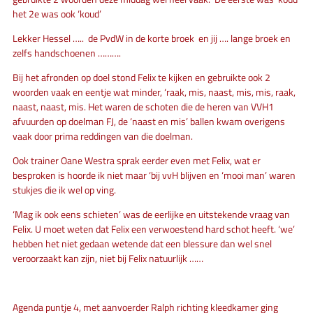
het 2e was ook ‘koud’
Lekker Hessel ….. de PvdW in de korte broek en jij …. lange broek en
zelfs handschoenen ……….
Bij het afronden op doel stond Felix te kijken en gebruikte ook 2
woorden vaak en eentje wat minder, ‘raak, mis, naast, mis, mis, raak,
naast, naast, mis. Het waren de schoten die de heren van VVH1
afvuurden op doelman FJ, de ‘naast en mis’ ballen kwam overigens
vaak door prima reddingen van die doelman.
Ook trainer Oane Westra sprak eerder even met Felix, wat er
besproken is hoorde ik niet maar ‘bij vvH blijven en ‘mooi man’ waren
stukjes die ik wel op ving.
‘Mag ik ook eens schieten’ was de eerlijke en uitstekende vraag van
Felix. U moet weten dat Felix een verwoestend hard schot heeft. ‘we’
hebben het niet gedaan wetende dat een blessure dan wel snel
veroorzaakt kan zijn, niet bij Felix natuurlijk ……
Agenda puntje 4, met aanvoerder Ralph richting kleedkamer ging