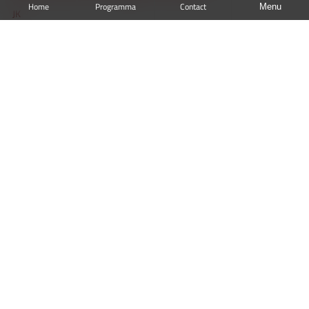
Home
Programma
Contact
Menu
JK
WEDSTRIJDEN
Programma
Uitslagen
TEAMS
Senioren
Junioren
Pupillen
DE CLUB