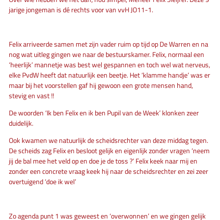
jarige jongeman is dé rechts voor van vvH JO11-1.
Felix arriveerde samen met zijn vader ruim op tijd op De Warren en na
nog wat uitleg gingen we naar de bestuurskamer. Felix, normaal een
‘heerlijk’ mannetje was best wel gespannen en toch wel wat nerveus,
elke PvdW heeft dat natuurlijk een beetje. Het ‘klamme handje’ was er
maar bij het voorstellen gaf hij gewoon een grote mensen hand,
stevig en vast !!
De woorden ‘Ik ben Felix en ik ben Pupil van de Week’ klonken zeer
duidelijk.
Ook kwamen we natuurlijk de scheidsrechter van deze middag tegen.
De scheids zag Felix en besloot gelijk en eigenlijk zonder vragen ‘neem
jij de bal mee het veld op en doe je de toss ?’ Felix keek naar mij en
zonder een concrete vraag keek hij naar de scheidsrechter en zei zeer
overtuigend ‘doe ik wel’
Zo agenda punt 1 was geweest en ‘overwonnen’ en we gingen gelijk