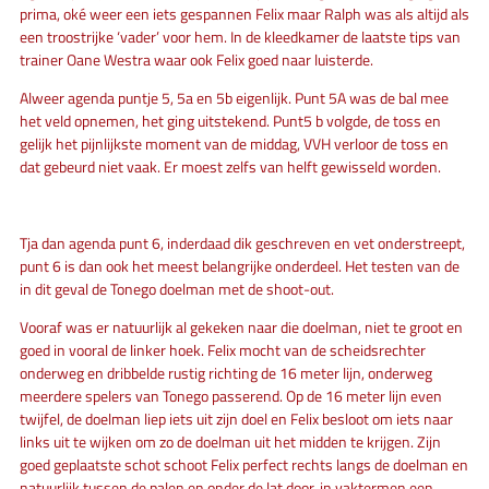
prima, oké weer een iets gespannen Felix maar Ralph was als altijd als
een troostrijke ‘vader’ voor hem. In de kleedkamer de laatste tips van
trainer Oane Westra waar ook Felix goed naar luisterde.
Alweer agenda puntje 5, 5a en 5b eigenlijk. Punt 5A was de bal mee
het veld opnemen, het ging uitstekend. Punt5 b volgde, de toss en
gelijk het pijnlijkste moment van de middag, VVH verloor de toss en
dat gebeurd niet vaak. Er moest zelfs van helft gewisseld worden.
Tja dan agenda punt 6, inderdaad dik geschreven en vet onderstreept,
punt 6 is dan ook het meest belangrijke onderdeel. Het testen van de
in dit geval de Tonego doelman met de shoot-out.
Vooraf was er natuurlijk al gekeken naar die doelman, niet te groot en
goed in vooral de linker hoek. Felix mocht van de scheidsrechter
onderweg en dribbelde rustig richting de 16 meter lijn, onderweg
meerdere spelers van Tonego passerend. Op de 16 meter lijn even
twijfel, de doelman liep iets uit zijn doel en Felix besloot om iets naar
links uit te wijken om zo de doelman uit het midden te krijgen. Zijn
goed geplaatste schot schoot Felix perfect rechts langs de doelman en
natuurlijk tussen de palen en onder de lat door, in vaktermen een