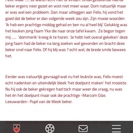
beker ergens neer gezet en wist niet meer waar. Dom natuurlijk maar
er was wel een probleem. Dan maar uitleggen aan Felix, hij vond het
goed dat de beker er dan volgende week zou zijn. Zijn mooie woorden
‘ik heb een prachtige middag gehad en ben nu al heel blij’ Gelukkig was
het keuken jong faam Yke die naar onze tafel kwam. Ze begon tegen
mij ….. ‘dommerik’ kreeg ik te horen. ‘Je hebt niet overal gekeken’ deze
jong faam had de beker na lang zoeken wel gevonden en bracht deze
beker snel naar Felix. Of hij blij was ? echt wel, de brede smile bewees
het.
Eerder was natuurlijk gevraagd wat nu het leukste was, Felix moest
echt nadenken en uiteindelijk bleek ‘het doelpunt maken’ het mooiste.
Nu hij ook de beker gekregen had toch maar weer die vraag, nu was
het én het doelpunt maar ook die prachtige -Marcom Glas
Leeuwarden- Pupil van de Week beker.
Voor het wedstrijd verslag verwijs ik u graag naar een eerder
geplaatst bericht van verslaggever Dirk Zijlstra.