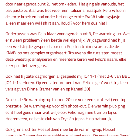
door naar agenda punt 2, het omkleden. Het ging als vanouds, het
pak paste echt al was het weer een Italiaans maatpak. Felix wilde in
de korte broek en had onder het enige echte PvdW trainingsjasje
alleen maar een vvH shirt aan. Koud ? voor hem dus niet !
Ondertussen was Felix klaar voor agenda punt 3, De warming-up. Was
er nu een probleem ? een beetje wel eigenlijk. Vrijdagavond had hij al
een wedstrijdje gespeeld voor een Pupillen trainerscursus die de
KNVB op ons complex organiseert. Trouwens die cursisten moest
deze wedstrijd analyseren en meerdere keren viel Felix’s naam, elke
keer positief overigens.
Ook had hij zaterdagmorgen al gespeeld mij JO11-1 (met 2-6 van BBC
JO11-1 verloren. Op een later moment van Felix ‘eigen’ wedstrijd een
verslag van Binne Kramer van en op Kanaal 30)
Nu dus de 3e warming-up binnen 20 uur voor een (achteraf) een top
prestatie. De warming-up voor zijn shoot-out. Die warming-up ging
echt heel goed maar wat wil je ook Felix mag mee trainen bij sc
Heerenveen, de beste club van Fryslân (op vvH na natuurlijk)
Ook grensrechter Hessel deed mee bij de warming-up, Hessel
gebruikte 2 woorden deze middag wel heel vaak. De eerste was ‘koud’