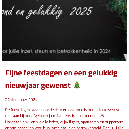
Fijne feestdagen en een gelukkig
nieuwjaar gewenst
24 december 2024
De feestdagen staan voor de deur en daarmee is het tijd om even stil
te staan bij het afgelopen jaar. Namens het bestuur van VV
Hardegarijp willen we alle leden, vrijwilligers, sponsoren en supporters
enorm bedanken voor hun inzet, steun en betrokkenheid. Dankzij jullie