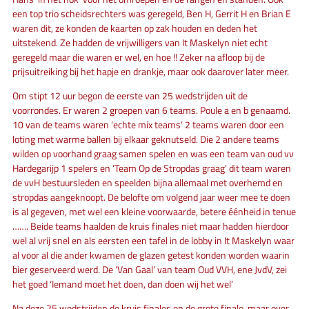
een top trio scheidsrechters was geregeld, Ben H, Gerrit H en Brian E
waren dit, ze konden de kaarten op zak houden en deden het
uitstekend. Ze hadden de vrijwilligers van It Maskelyn niet echt
geregeld maar die waren er wel, en hoe !! Zeker na afloop bij de
prijsuitreiking bij het hapje en drankje, maar ook daarover later meer.
Om stipt 12 uur begon de eerste van 25 wedstrijden uit de
voorrondes. Er waren 2 groepen van 6 teams. Poule a en b genaamd.
10 van de teams waren ‘echte mix teams’ 2 teams waren door een
loting met warme ballen bij elkaar geknutseld. Die 2 andere teams
wilden op voorhand graag samen spelen en was een team van oud vv
Hardegarijp 1 spelers en ‘Team Op de Stropdas graag’ dit team waren
de vvH bestuursleden en speelden bijna allemaal met overhemd en
stropdas aangeknoopt. De belofte om volgend jaar weer mee te doen
is al gegeven, met wel een kleine voorwaarde, betere éénheid in tenue
……. Beide teams haalden de kruis finales niet maar hadden hierdoor
wel al vrij snel en als eersten een tafel in de lobby in It Maskelyn waar
al voor al die ander kwamen de glazen getest konden worden waarin
bier geserveerd werd. De ‘Van Gaal’ van team Oud VVH, ene JvdV, zei
het goed ‘Iemand moet het doen, dan doen wij het wel’
Na deze 25 wedstrijden de kruis finales en de grote finale, maar over