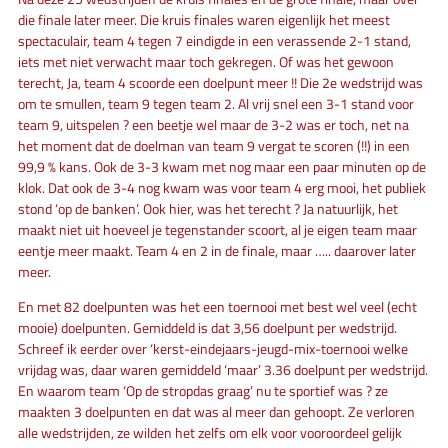
die finale later meer. Die kruis finales waren eigenlijk het meest
spectaculair, team 4 tegen 7 eindigde in een verassende 2-1 stand,
iets met niet verwacht maar toch gekregen. Of was het gewoon
terecht, Ja, team 4 scoorde een doelpunt meer !! Die 2e wedstrijd was
om te smullen, team 9 tegen team 2. Al vrij snel een 3-1 stand voor
team 9, uitspelen ? een beetje wel maar de 3-2 was er toch, net na
het moment dat de doelman van team 9 vergat te scoren (!!) in een
99,9 % kans. Ook de 3-3 kwam met nog maar een paar minuten op de
klok. Dat ook de 3-4 nog kwam was voor team 4 erg mooi, het publiek
stond ‘op de banken’. Ook hier, was het terecht ? Ja natuurlijk, het
maakt niet uit hoeveel je tegenstander scoort, al je eigen team maar
eentje meer maakt. Team 4 en 2 in de finale, maar ….. daarover later
meer.
En met 82 doelpunten was het een toernooi met best wel veel (echt
mooie) doelpunten. Gemiddeld is dat 3,56 doelpunt per wedstrijd.
Schreef ik eerder over ‘kerst-eindejaars-jeugd-mix-toernooi welke
vrijdag was, daar waren gemiddeld ‘maar’ 3.36 doelpunt per wedstrijd.
En waarom team ‘Op de stropdas graag’ nu te sportief was ? ze
maakten 3 doelpunten en dat was al meer dan gehoopt. Ze verloren
alle wedstrijden, ze wilden het zelfs om elk voor vooroordeel gelijk