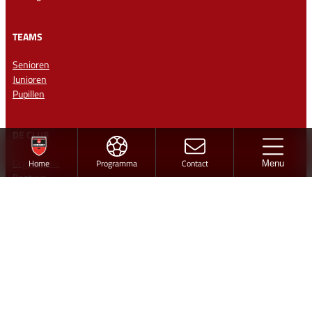
TEAMS
Senioren
Junioren
Pupillen
DE CLUB
Organisatie
Home
Programma
Contact
Menu
Bestuur
Missie en kernwaarden
Club 100 vv Hardegarijp
Vrijwilligers
Medisch team
Historie
Ereleden en Leden van Verdienste
Vertrouwenspersonen