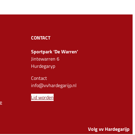
CONTACT
Sportpark ‘De Warren’
Jintewarren 6
Hurdegaryp
Contact
info@vvhardegarijp.nl
Lid worden
e
Volg vv Hardegarijp