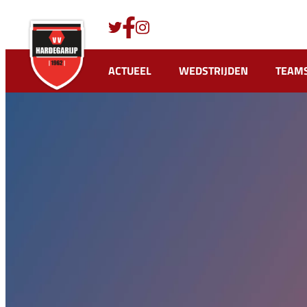
Ga
naar
de
inhoud
ACTUEEL
WEDSTRIJDEN
TEAM