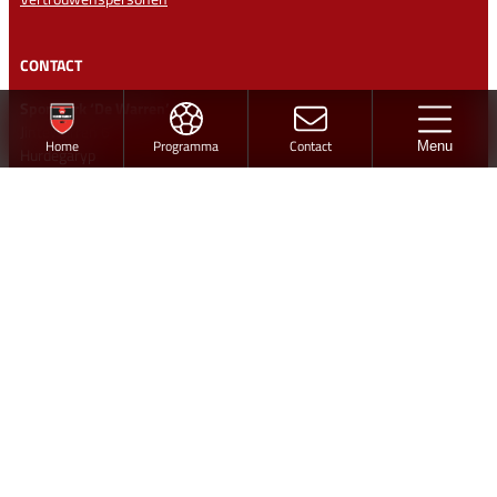
CONTACT
Sportpark ‘De Warren’
Jintewarren 6
Home
Programma
Contact
Menu
Hurdegaryp
Contact
info@vvhardegarijp.nl
Lid worden
Ontwerp en realisatie
Volg vv Hardegarijp
Twitter
Facebook
Instagram