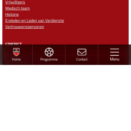
Vrijwilligers
Medisch team
Historie
Ereleden en Leden van Verdienste
Vertrouwenspersonen
CONTACT
Sportpark ‘De Warren’
Home
Programma
Contact
Menu
Jintewarren 6
Hurdegaryp
Contact
info@vvhardegarijp.nl
Lid worden
Ontwerp en realisatie
Volg vv Hardegarijp
Twitter
Facebook
Instagram