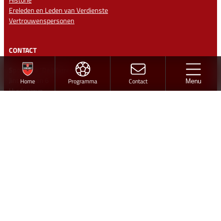
Ereleden en Leden van Verdienste
Vertrouwenspersonen
CONTACT
Sportpark ‘De Warren’
Jintewarren 6
Home
Programma
Contact
Menu
Hurdegaryp
Contact
info@vvhardegarijp.nl
Lid worden
Ontwerp en realisatie
Volg vv Hardegarijp
Twitter
Facebook
Instagram