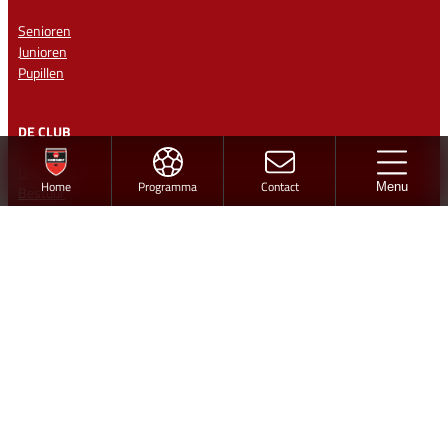
Senioren
Junioren
Pupillen
DE CLUB
Organisatie
Home
Programma
Contact
Menu
Bestuur
Missie en kernwaarden
Club 100 vv Hardegarijp
Vrijwilligers
Medisch team
Historie
Ereleden en Leden van Verdienste
Vertrouwenspersonen
CONTACT
Sportpark ‘De Warren’