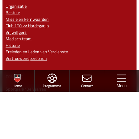
Organisatie
Bestuur
Missie en kernwaarden
Club 100 vv Hardegarijp
Vrijwilligers
Medisch team
Historie
Ereleden en Leden van Verdienste
Vertrouwenspersonen
CONTACT
Home
Programma
Contact
Menu
Sportpark ‘De Warren’
Jintewarren 6
Hurdegaryp
Contact
info@vvhardegarijp.nl
Lid worden