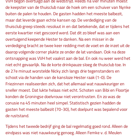
VVH begon overtuigd aan de wedstrijd. Reeds na vier minuten moest
de keepster van de thuisclub naar de hoek om een schuiver van Nynke
buiten de palen te houden. De gasten hadden het meeste balbezit,
maar dat leverde gaan echte kansen op. De verdediging van de
thuisclub greep steeds resoluut in en dat betekende, dat er tijdens het
eerste kwartier niet gescoord werd. Dat dit zo bleef was aan een
overtuigend keepende Hester te danken. Na een misser in de
verdediging bracht ze twee keer redding met de voet en de inzet uit de
daarop volgende corner plukte ze onder de lat vandaan. Ook na deze
ontsnapping was VVH het vaakst aan de bal. En ook nu weer werd het
niet echt gevaarlijk. Na de korte drinkpauze sloeg de thuisclub toe. In
de 27e minuut worstelde Nicky zich langs drie tegenstanders en
schoot via de handen van de kansloze Hester raak (1-0). De
Friezinnen realiseerden zich, dat het allemaal wat nauwkeuriger en
sneller moest. Dat lukte helaas niet echt. Schoten van Bibi en Floortje
konden de Groningse doelvrouw niet verontrusten. En zo was de
conusie na 45 minuten heel simpel. Statistisch gezien hadden de
gasten het meeste balbezit (70-30), het doelpunt was bepalend voor
de ruststand.
Tijdens het tweede bedrijf ging de bal regelmatig goed rond. Alleen de
eindpass was niet nauwkeurig genoeg. Alleen Femke v. d. Meulen