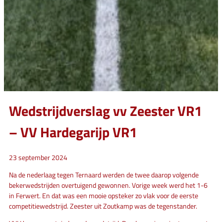
Wedstrijdverslag vv Zeester VR1
– VV Hardegarijp VR1
23 september 2024
Na de nederlaag tegen Ternaard werden de twee daarop volgende
bekerwedstrijden overtuigend gewonnen. Vorige week werd het 1-6
in Ferwert. En dat was een mooie opsteker zo vlak voor de eerste
competitiewedstrijd. Zeester uit Zoutkamp was de tegenstander.