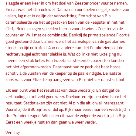
slaagde er een keer in om het doel van Zeester onder vuur te nemen.
En dat was het dan ook wel. Dat na een uur spelen de gelijkmaker zou
vallen, lag niet in de lijn der verwachting. Een schot van Bibi
caramboleerde via het uitgestoken been van de keepster in het net
(1-1). Beide ploegen speelden hierna voor de winst. Zeester via de
counter en VVH met de combinatie. Dankzij de prima spelende Floortje,
goed gesteund door Lianne, werd het aanvalspel van de gastdames
steeds op tijd ontrafeld. Aan de andere kant liet Femke zien, dat de
rechtervleugel echt haar plekkie is. Wat op links niet lukte ging nu
ineens een stuk beter. Een tweetal uitstekende voorzetten konden
net niet afgerond worden. Daarnaast had ze pech dat haar harde
schot via de vuisten van de keeper op de paal eindigde. De laatste
kans was voor Elize die op aangeven van Bibi niet ver naast schoot.
Elk een punt was het resultaat van deze wedstrijd. En dat gaf de
verhouding in het veld goed weer. Doelpunten zijn bepalend voor het
resultaat. Statistieken zijn dat niet. Al zijn die altijd wel interessant.
Vooral bij de BBC zijn ze er dol op. Kijk maar eens naar een wedstrijd in
the Premier League. Wij kijken uit naar de volgende wedstrijd in Blije.
Eerst een weekje rust en dan gaan we weer verder.
Verslag: