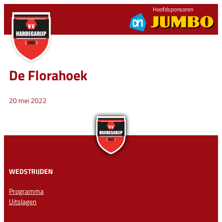
Ga
Hoofdsponsoren
naar
de
inhoud
De Florahoek
20 mei 2022
WEDSTRIJDEN
Programma
Uitslagen