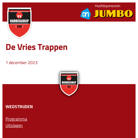
Ga
Hoofdsponsoren
naar
de
inhoud
De Vries Trappen
1 december 2023
WEDSTRIJDEN
Programma
Uitslagen