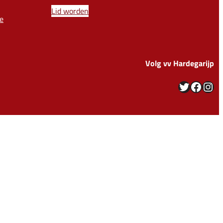
Lid worden
e
Volg vv Hardegarijp
Twitter
Facebook
Instagram