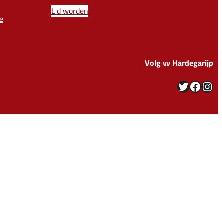
Lid worden
e
Volg vv Hardegarijp
Twitter
Facebook
Instagram