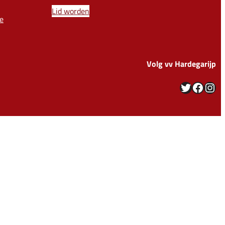
Lid worden
e
Volg vv Hardegarijp
Twitter
Facebook
Instagram