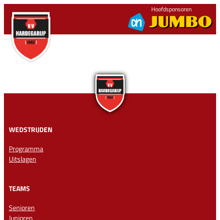
Ga
Hoofdsponsoren
naar
de
inhoud
WEDSTRIJDEN
Programma
Uitslagen
TEAMS
Senioren
Junioren