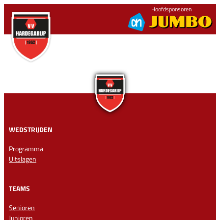
Ga
Hoofdsponsoren
naar
de
inhoud
WEDSTRIJDEN
Programma
Uitslagen
TEAMS
Senioren
Junioren