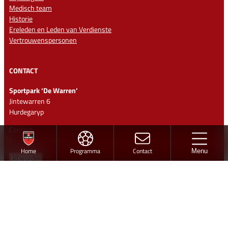
Medisch team
Historie
Ereleden en Leden van Verdienste
Vertrouwenspersonen
CONTACT
Sportpark ‘De Warren’
Jintewarren 6
Hurdegaryp
Contact
info@vvhardegarijp.nl
Home
Programma
Contact
Menu
Lid worden
Ontwerp en realisatie
Volg vv Hardegarijp
Twitter
Facebook
Instagram