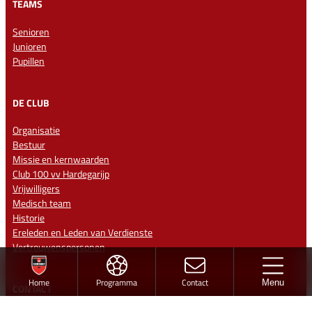
TEAMS
Senioren
Junioren
Pupillen
DE CLUB
Organisatie
Bestuur
Missie en kernwaarden
Club 100 vv Hardegarijp
Vrijwilligers
Medisch team
Historie
Ereleden en Leden van Verdienste
Vertrouwenspersonen
Home
Programma
Contact
Menu
CONTACT