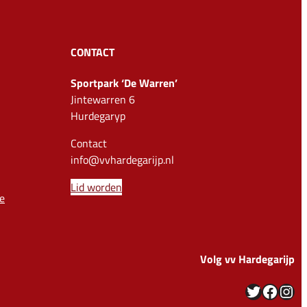
CONTACT
Sportpark ‘De Warren’
Jintewarren 6
Hurdegaryp
Contact
info@vvhardegarijp.nl
Lid worden
e
Volg vv Hardegarijp
Twitter
Facebook
Instagram