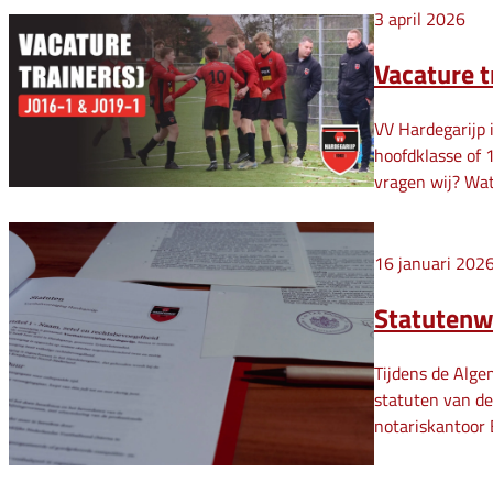
3 april 2026
Vacature t
VV Hardegarijp 
hoofdklasse of 
vragen wij? Wat
16 januari 202
Statutenwi
Tijdens de Alg
statuten van de
notariskantoor 