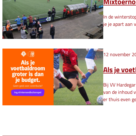
Mixtoerno
In de wintersto
je je apart aan
12 november 2
Als je voe
Bij VV Hardegar
van de inhoud 
er thuis even g