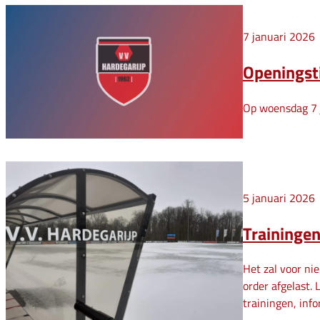
7 januari 2026
Openingsti
Op woensdag 7 j
5 januari 2026
Trainingen
Het zal voor ni
order afgelast.
trainingen, inf