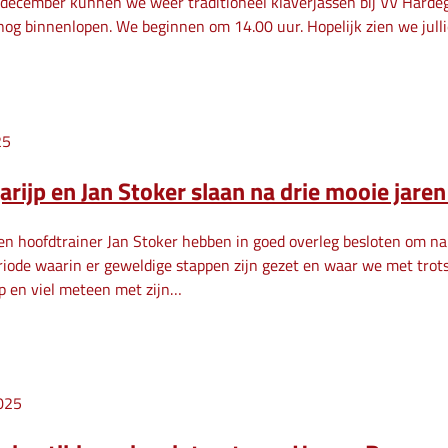
december kunnen we weer traditioneel klaverjassen bij VV Hardegar
 nog binnenlopen. We beginnen om 14.00 uur. Hopelijk zien we julli
25
rijp en Jan Stoker slaan na drie mooie jare
en hoofdtrainer Jan Stoker hebben in goed overleg besloten om na 
eriode waarin er geweldige stappen zijn gezet en waar we met tro
p en viel meteen met zijn…
025