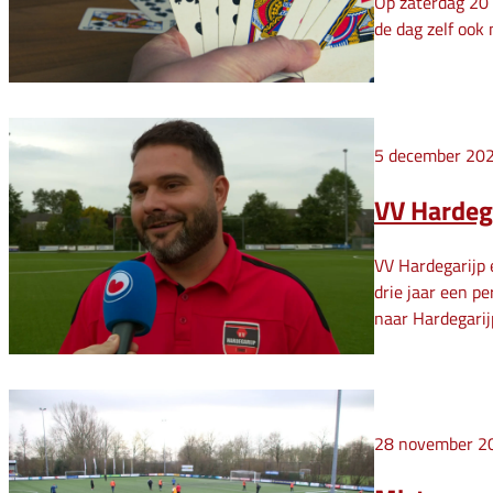
Op zaterdag 20 
de dag zelf ook
5 december 20
VV Hardega
VV Hardegarijp 
drie jaar een p
naar Hardegarij
28 november 2