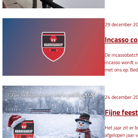
29 december 2
Incasso c
De incassobatch
incasso wordt u
met ons op. Bed
24 december 2
Fijne fees
Het jaar zit er 
afgelopen jaar 