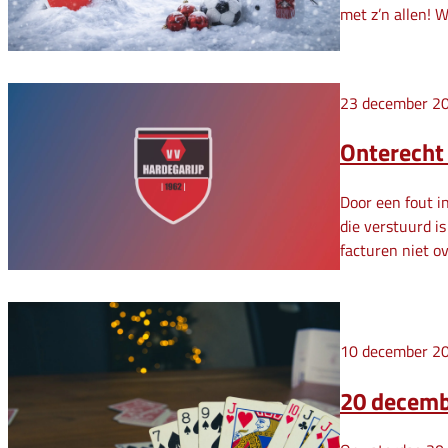
met z’n allen! 
23 december 2
Onterecht 
Door een fout i
die verstuurd i
facturen niet o
10 december 2
20 decembe