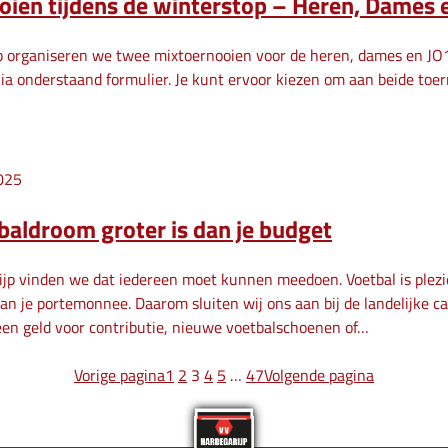
oien tijdens de winterstop – Heren, Dames 
p organiseren we twee mixtoernooien voor de heren, dames en JO19
 via onderstaand formulier. Je kunt ervoor kiezen om aan beide toe
025
tbaldroom groter is dan je budget
ijp vinden we dat iedereen moet kunnen meedoen. Voetbal is plez
van je portemonnee. Daarom sluiten wij ons aan bij de landelijk
een geld voor contributie, nieuwe voetbalschoenen of…
Vorige pagina
1
2
3
4
5
…
47
Volgende pagina