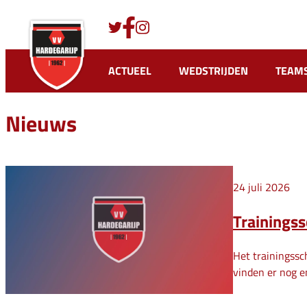
Ga
naar
de
inhoud
ACTUEEL
WEDSTRIJDEN
TEAM
Nieuws
24 juli 2026
Trainings
Het trainingssc
vinden er nog e