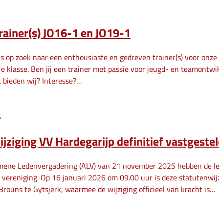
rainer(s) JO16-1 en JO19-1
is op zoek naar een enthousiaste en gedreven trainer(s) voor onz
1e klasse. Ben jij een trainer met passie voor jeugd- en teamontwi
 bieden wij? Interesse?…
6
jziging VV Hardegarijp definitief vastgeste
emene Ledenvergadering (ALV) van 21 november 2025 hebben de le
 vereniging. Op 16 januari 2026 om 09.00 uur is deze statutenwijz
Brouns te Gytsjerk, waarmee de wijziging officieel van kracht is…