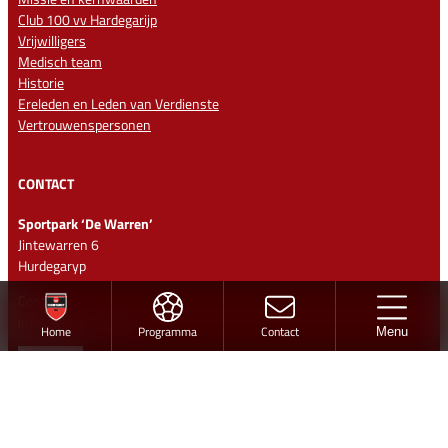
Club 100 vv Hardegarijp
Vrijwilligers
Medisch team
Historie
Ereleden en Leden van Verdienste
Vertrouwenspersonen
CONTACT
Sportpark ‘De Warren’
Jintewarren 6
Hurdegaryp
Contact
info@vvhardegarijp.nl
Home
Programma
Contact
Menu
Lid worden
Ontwerp en realisatie
Volg vv Hardegarijp