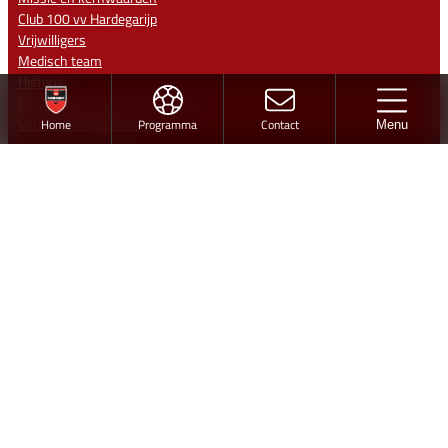
Club 100 vv Hardegarijp
Vrijwilligers
Medisch team
Historie
Ereleden en Leden van Verdienste
Vertrouwenspersonen
Home
Programma
Contact
Menu
CONTACT
Sportpark ‘De Warren’
Jintewarren 6
Hurdegaryp
Contact
info@vvhardegarijp.nl
Lid worden
Ontwerp en realisatie
Volg vv Hardegarijp