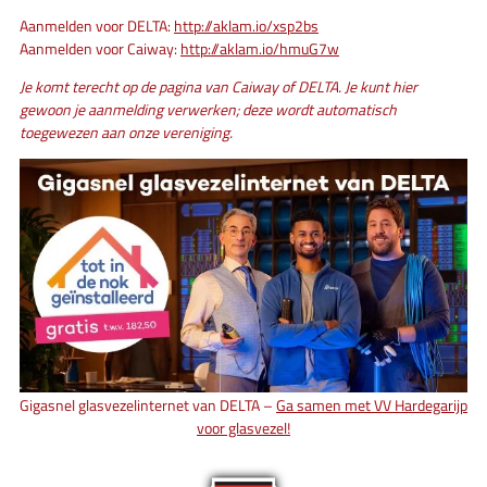
Aanmelden voor DELTA:
http://aklam.io/xsp2bs
Aanmelden voor Caiway:
http://aklam.io/hmuG7w
Je komt terecht op de pagina van Caiway of DELTA. Je kunt hier
gewoon je aanmelding verwerken; deze wordt automatisch
toegewezen aan onze vereniging.
Gigasnel glasvezelinternet van DELTA –
Ga samen met VV Hardegarijp
voor glasvezel!