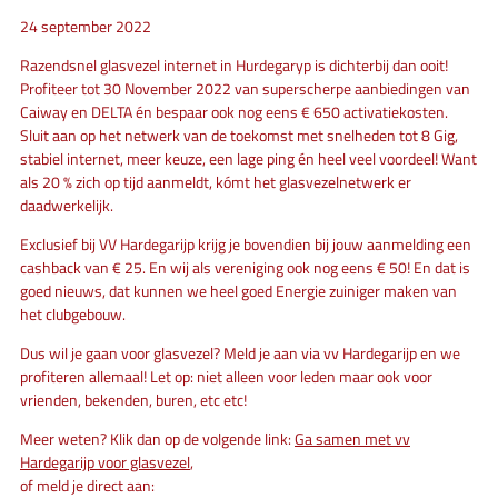
24 september 2022
Razendsnel glasvezel internet in Hurdegaryp is dichterbij dan ooit!
Profiteer tot 30 November 2022 van superscherpe aanbiedingen van
Caiway en DELTA én bespaar ook nog eens € 650 activatiekosten.
Sluit aan op het netwerk van de toekomst met snelheden tot 8 Gig,
stabiel internet, meer keuze, een lage ping én heel veel voordeel! Want
als 20 % zich op tijd aanmeldt, kómt het glasvezelnetwerk er
daadwerkelijk.
Exclusief bij VV Hardegarijp krijg je bovendien bij jouw aanmelding een
cashback van € 25. En wij als vereniging ook nog eens € 50! En dat is
goed nieuws, dat kunnen we heel goed Energie zuiniger maken van
het clubgebouw.
Dus wil je gaan voor glasvezel? Meld je aan via vv Hardegarijp en we
profiteren allemaal! Let op: niet alleen voor leden maar ook voor
vrienden, bekenden, buren, etc etc!
Meer weten? Klik dan op de volgende link:
Ga samen met vv
Hardegarijp voor glasvezel
,
of meld je direct aan: