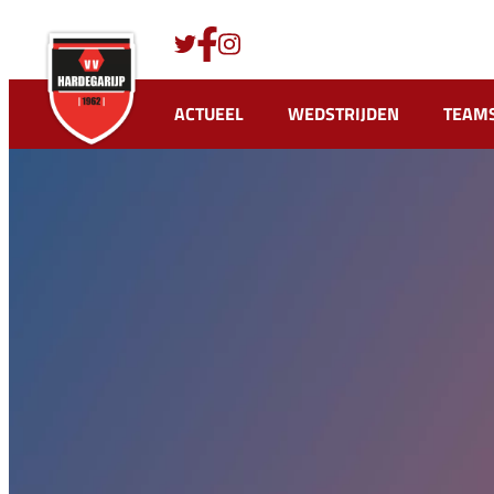
Ga
naar
de
inhoud
ACTUEEL
WEDSTRIJDEN
TEAM