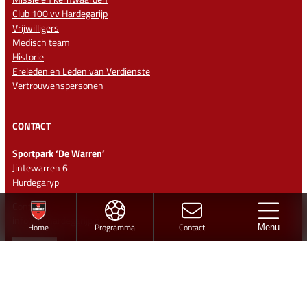
Club 100 vv Hardegarijp
Vrijwilligers
Medisch team
Historie
Ereleden en Leden van Verdienste
Vertrouwenspersonen
CONTACT
Sportpark ‘De Warren’
Jintewarren 6
Hurdegaryp
Contact
info@vvhardegarijp.nl
Home
Programma
Contact
Menu
Lid worden
Ontwerp en realisatie
Volg vv Hardegarijp