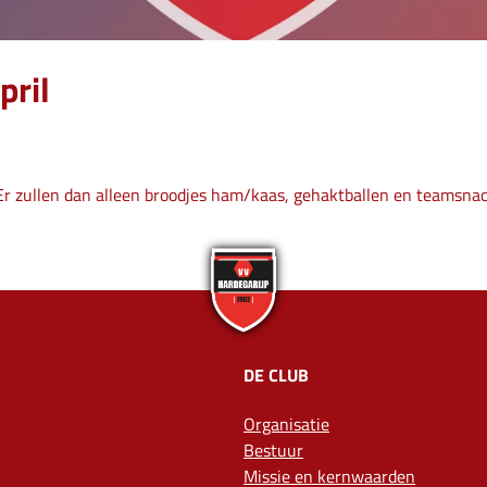
pril
. Er zullen dan alleen broodjes ham/kaas, gehaktballen en teamsna
DE CLUB
Organisatie
Bestuur
Missie en kernwaarden