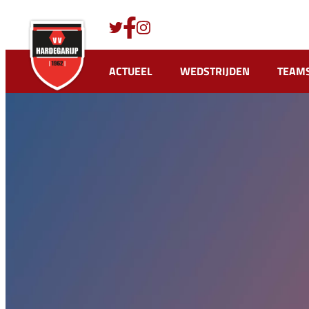
Ga
naar
de
inhoud
ACTUEEL
WEDSTRIJDEN
TEAM