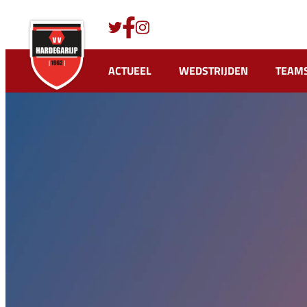
Ga
naar
de
inhoud
ACTUEEL
WEDSTRIJDEN
TEAM