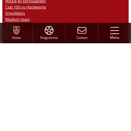
Missie en kernwaarden
Club 100 vv Hardegarijp
Vrijwilligers
Medisch team
Historie
Ereleden en Leden van Verdienste
Vertrouwenspersonen
Home
Programma
Contact
Menu
CONTACT
Sportpark ‘De Warren’
Jintewarren 6
Hurdegaryp
Contact
info@vvhardegarijp.nl
Lid worden
Ontwerp en realisatie
Volg vv Hardegarijp