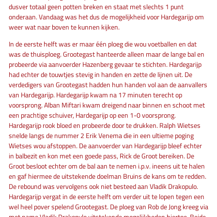
dusver totaal geen potten breken en staat met slechts 1 punt
onderaan. Vandaag was het dus de mogelijkheid voor Hardegarijp om
weer wat naar boven te kunnen kijken.
In de eerste helft was er maar één ploeg die wou voetballen en dat
was de thuisploeg. Grootegast hanteerde alleen maar de lange bal en
probeerde via aanvoerder Hazenberg gevaar te stichten. Hardegarijp
had echter de touwtjes stevig in handen en zette de lijnen uit. De
verdedigers van Grootegast hadden hun handen vol aan de aanvallers
van Hardegarijp. Hardegarijp kwam na 17 minuten terecht op
voorsprong. Alban Miftari kwam dreigend naar binnen en schoot met
een prachtige schuiver, Hardegarijp op een 1-0 voorsprong.
Hardegarijp rook bloed en probeerde door te drukken. Ralph Wietses
snelde langs de nummer 2 Erik Venema die in een ultieme poging
Wietses wou afstoppen. De aanvoerder van Hardegarijp bleef echter
in balbezit en kon met een goede pass, Rick de Groot bereiken. De
Groot besloot echter om de bal aan te nemen i.p.v. ineens uit te halen
en gaf hiermee de uitstekende doelman Bruins de kans om te redden.
De rebound was vervolgens ook niet besteed aan Vladik Drakopulo.
Hardegarijp vergat in de eerste helft om verder uit te lopen tegen een
wel heel pover spelend Grootegast. De ploeg van Rob de Jong kreeg via
met name Vladik Drakopulo uitstekende mogelijkheden hiertoe. Beide