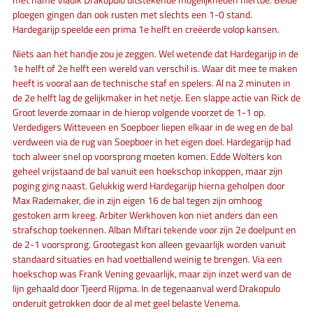
ploegen gingen dan ook rusten met slechts een 1-0 stand.
Hardegarijp speelde een prima 1e helft en creëerde volop kansen.
Niets aan het handje zou je zeggen. Wel wetende dat Hardegarijp in de
1e helft of 2e helft een wereld van verschil is. Waar dit mee te maken
heeft is vooral aan de technische staf en spelers. Al na 2 minuten in
de 2e helft lag de gelijkmaker in het netje. Een slappe actie van Rick de
Groot leverde zomaar in de hierop volgende voorzet de 1-1 op.
Verdedigers Witteveen en Soepboer liepen elkaar in de weg en de bal
verdween via de rug van Soepboer in het eigen doel. Hardegarijp had
toch alweer snel op voorsprong moeten komen. Edde Wolters kon
geheel vrijstaand de bal vanuit een hoekschop inkoppen, maar zijn
poging ging naast. Gelukkig werd Hardegarijp hierna geholpen door
Max Rademaker, die in zijn eigen 16 de bal tegen zijn omhoog
gestoken arm kreeg. Arbiter Werkhoven kon niet anders dan een
strafschop toekennen. Alban Miftari tekende voor zijn 2e doelpunt en
de 2-1 voorsprong. Grootegast kon alleen gevaarlijk worden vanuit
standaard situaties en had voetballend weinig te brengen. Via een
hoekschop was Frank Vening gevaarlijk, maar zijn inzet werd van de
lijn gehaald door Tjeerd Rijpma. In de tegenaanval werd Drakopulo
onderuit getrokken door de al met geel belaste Venema.