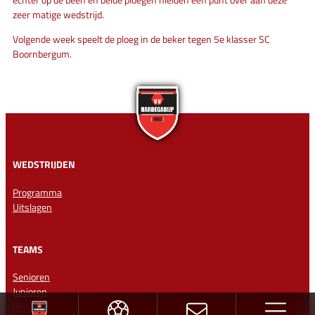
zeer matige wedstrijd.
Volgende week speelt de ploeg in de beker tegen 5e klasser SC
Boornbergum.
WEDSTRIJDEN
Programma
Uitslagen
TEAMS
Senioren
Junioren
Pupillen