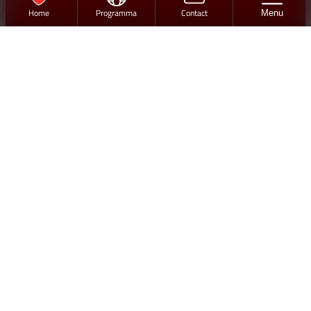
Home
Programma
Contact
Menu
DE CLUB
Organisatie
Bestuur
Missie en kernwaarden
Club 100 vv Hardegarijp
Vrijwilligers
Medisch team
Historie
Ereleden en Leden van Verdienste
Vertrouwenspersonen
CONTACT
Sportpark ‘De Warren’
Jintewarren 6
Hurdegaryp
Contact