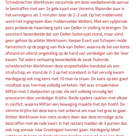
Scheidsrechter Werkhoven verzuimde om deze veelbelovende aanval
te bestraffen met een 2e gele kaart voor Venema. Bijzonder zuur is
het vervolgens als 2 minuten later de 2-2 valt. Op het middenveld
werd niet ingegrepen door middenvelder Wolters. Met een splijtende
pass probeerde Hazenberg spits van Dellen in stelling te brengen. De
assistent beoordeelde dat van Dellen buitenspel stond, maar vond
geen gehoor bij arbiter Werkhoven. Keeper Evert van Schepen redde
fantastisch op de poging van Rick van Dellen, waarna de bal van korte
afstand en uiterst ongelukkig op de hand van verdediger van der Veer
kwam. Tot ieders verbazing beoordeelde de zwak fluitende
scheidsrechter Werkhoven deze onopzettelijke handsbal als een
strafschop, en stond de 2-2 op het scorebord. In het vervolg kwam
Hardegarijp ook nog eens met 10 man te staan. De kans op een goed
resultaat was hiermee volledig verkeken. Het was smaakmaker
Miftari met 2 doelpunten op zak, die zich volledig onnodig liet
provoceren door verdediger Krijthe. Beide spelers raakten met elkaar
in conflict, waarna Miftari een beweging maakte met zijn hoofd. De
slimme Krijthe liet deze kans niet onbenut om naar het gras te gaan.
Arbiter Werkhoven kon niets anders doen dan deze onnodige actie
bestraffen met de rode kaart. In het restant hadden de 3 punten dus
ook nog zomaar naar Grootegast kunnen gaan. Hardegarijp bleef
echter op de been en beide ploegen hielden een punt over aan deze