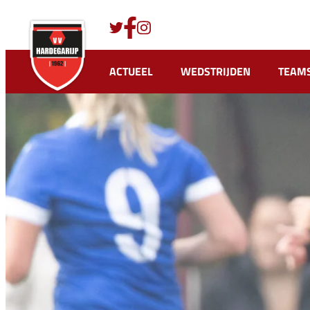
Ga
naar
de
inhoud
ACTUEEL
WEDSTRIJDEN
TEAM