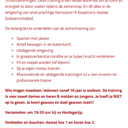
fitnessoefeningen. Deze training is een ideale work-out om je sterk en
energiek te laten voelen tijdens de zomerstop. En dit alles in de
omgeving van onze prachtige Kanovijver/It Koopmans-boskje
(ijsbaancomplex).
De belangrijkste onderdelen van de zomertraining zijn:
Sporten met plezier
Actief bewegen in de buitenlucht
Uitdagende omgeving
In groepsverband je conditie en je (spier) kracht verbeteren
Fit en soepel worden (of blijven)
Op je eigen niveau trainen
Afwisselende en uitdagende trainingen o.l.v. een ervaren en
professionele trainer
Wie mogen meedoen: Iedereen vanaf 16 jaar is welkom. De training
is voor zowel dames en heren & meiden en jongens. Je hoeft je NIET
op te geven. Je komt gewoon en doet gewoon mee!!!
Verzamelen: om 19:20 uur bij vv Hardegarijp.
Omkleden en douchen: dames box 1 en heren box 2.