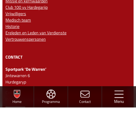
Missie en kernwaarden
Club 100 vv Hardegarijp
Vrijwilligers
Medisch team
Historie
Ereleden en Leden van Verdienste
Vertrouwenspersonen
CONTACT
Sportpark ‘De Warren’
Jintewarren 6
Hurdegaryp
Contact
info@vvhardegarijp.nl
Home
Programma
Contact
Menu
Lid worden
Ontwerp en realisatie
Volg vv Hardegarijp