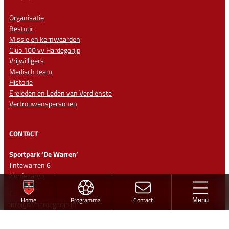
Organisatie
Bestuur
Missie en kernwaarden
Club 100 vv Hardegarijp
Vrijwilligers
Medisch team
Historie
Ereleden en Leden van Verdienste
Vertrouwenspersonen
CONTACT
Sportpark ‘De Warren’
Jintewarren 6
Hurdegaryp
Contact
Home
Programma
Contact
Menu
info@vvhardegarijp.nl
Lid worden